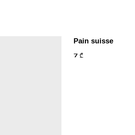
Pain suisse
7
₾